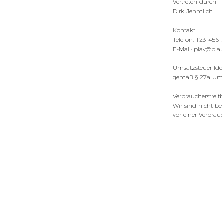
Vertreten durch
Dirk Jehmlich
Kontakt
Telefon: 123 456
E-Mail: play@bl
Umsatzsteuer-Id
gemäß § 27a
Ums
Verbraucherstreit
Wir sind nicht ber
vor einer Verbrau