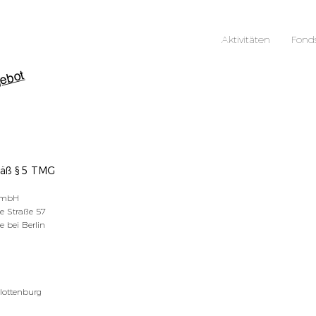
Aktivitäten
Fond
ebot
äß § 5 TMG
GmbH
e Straße 57
 bei Berlin
lottenburg