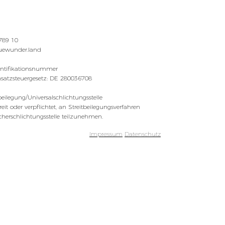
 789 10
auewunder.land
entifikationsnummer
atzsteuergesetz: DE 280036708
beilegung/Universalschlichtungsstelle
eit oder verpflichtet, an Streitbeilegungsverfahren
cherschlichtungsstelle teilzunehmen.
Impressum
Datenschutz