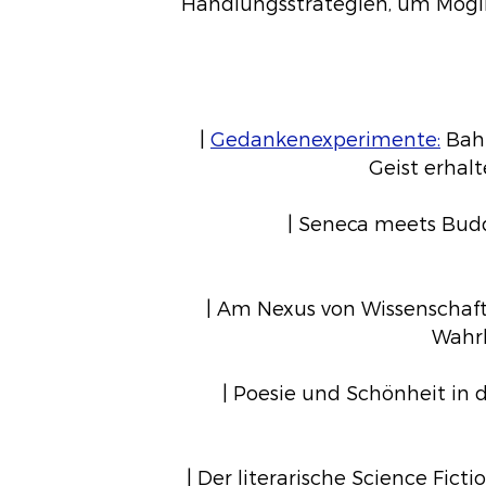
Handlungsstrategien, um Mögli
|
Gedankenexperimente:
Bahn
Geist erhal
| Seneca meets Bud
| Am Nexus von Wissenschaf
Wahrh
| Poesie und Schönheit in d
| Der literarische Science Fict