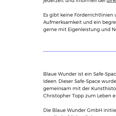
jederzeit und informell bei
dir
Es gibt keine Förderrichtlinien
Aufmerksamkeit und ein begre
gerne mit Eigenleistung und Ne
Blaue Wunder ist ein Safe-Spac
Ideen. Dieser Safe-Space wurd
gemeinsam mit der Kunsthistor
Christopher Topp zum Leben e
Die Blaue Wunder GmbH initiier